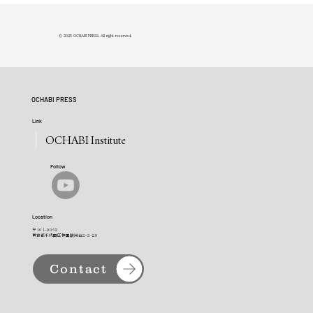
© 2025 OCHABI PRESS. All right reserved.
OCHABI PRESS
Link
OCHABI Institute
Follow
Location
〒101-0062
東京都千代田区神田駿河台2-3-29
Contact