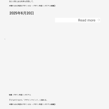
当たり前にある未来を目指して。
未来のために教育をデザインする 〜 デザイン教育シンポジウム特集①
2025年6月20日
Read more
特集：デザイン教育シンポジウム
子どものうちから「デザインマインド」に触れる。
未来のために教育をデザインする 〜 デザイン教育シンポジウム特集②