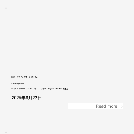
特集：デザイン教育シンポジウム
Coming soon
未来のために教育をデザインする 〜 デザイン教育シンポジウム特集⑥
2025年6月22日
Read more