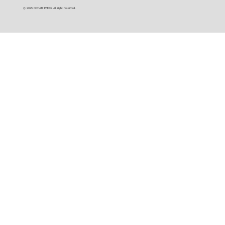
© 2025 OCHABI PRESS. All right reserved.