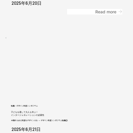
2025年6月20日
Read more
特集：デザイン教育シンポジウム
子どもを通して大人も学ぶ！
インタージェネレーションの必要性
未来のために教育をデザインする 〜 デザイン教育シンポジウム特集③
2025年6月21日