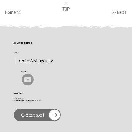
TOP
Home
NEXT
OCHABI PRESS
Link
OCHABI Institute
Follow
Location
〒101-0062
東京都千代田区神田駿河台2-3-29
Contact