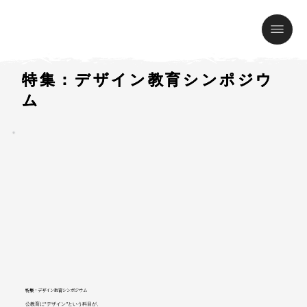
特集：デザイン教育シンポジウ
ム
特集：デザイン教育シンポジウム
公教育に“ デザイン ”という科目が、